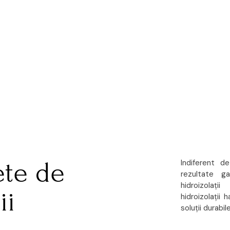
ete de
Indiferent d
rezultate g
hidroizolații
ii
hidroizolații h
soluții durabi