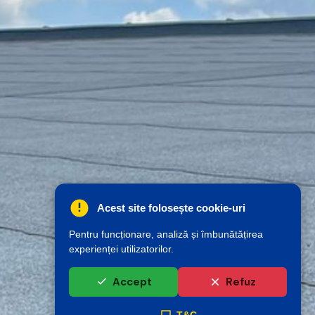
Acest site folosește cookie-uri
Pentru funcționare, analiză și îmbunătățirea
experienței utilizatorilor.
Accept
Refuz