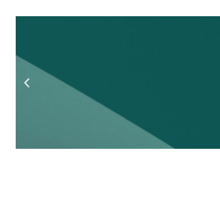
Hidroizol
fundații și su