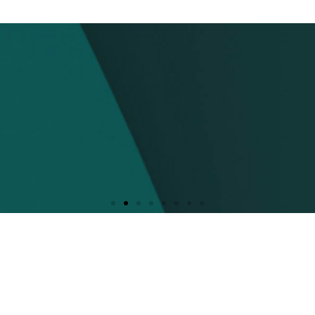
ații
bsoluri