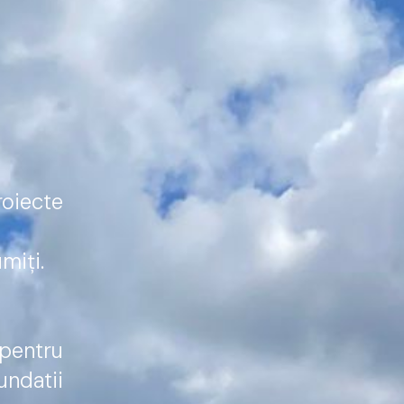
oiecte
miți.
 pentru
undatii