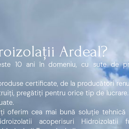
roizolații Ardeal?
este 10 ani în domeniu, cu sute de pr
oduse certificate, de la producători renu
uiți, pregătiți pentru orice tip de lucrare.
uate.
 Îți oferim cea mai bună soluție tehnică
droizolatii acoperisuri Hidroizolatii f