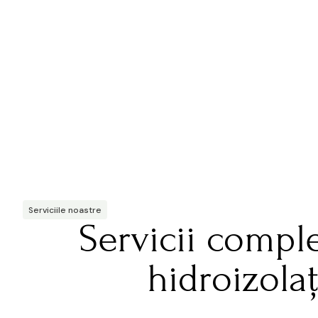
Serviciile noastre
Servicii compl
hidroizolaț